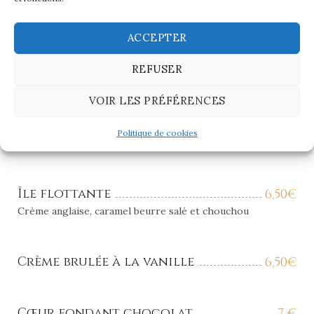
Tarte du moment
6,50
€
ACCEPTER
Panna Cotta vanille, coulis
6,50
€
REFUSER
mangue passion et framboises fraiches
VOIR LES PRÉFÉRENCES
Mini Baba au Limoncello
7
€
Politique de cookies
Avec son sorbet citron basilic, crème fouettée
Île flottante
6,50
€
Crème anglaise, caramel beurre salé et chouchou
Crème brulée à la vanille
6,50
€
Cœur fondant chocolat
7
€