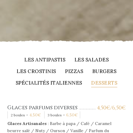
LES ANTIPASTIS
LES SALADES
LES CROSTINIS
PIZZAS
BURGERS
SPÉCIALITÉS ITALIENNES
DESSERTS
Glaces parfums diverses
4,50
€
/6,50
€
-
4,50
€
-
6,50
€
2 boules
3 boules
Glaces Artisanales
: Barbe à papa / Café / Caramel
beurre salé / Nuty / Ourson / Vanille / Parfum du