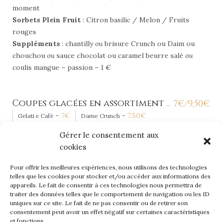
moment
Sorbets Plein Fruit
: Citron basilic / Melon / Fruits
rouges
Suppléments
: chantilly
ou
brisure Crunch ou Daim ou
chouchou
ou
sauce chocolat ou caramel beurre salé
ou
coulis mangue – passion – 1 €
Coupes glacées en assortiment
7
€
/9,50
€
-
7
€
-
7,50
€
Gelati e Café
Dame Crunch
-
7.50
€
-
8,50
€
Fresco Limoncello
Dolce Vita
Gérer le consentement aux
-
9,50
€
-
9,50
€
Gallo Romain
Call of Nuty
cookies
-
9,50
€
Souvenir d'enfance
Pour offrir les meilleures expériences, nous utilisons des technologies
telles que les cookies pour stocker et/ou accéder aux informations des
appareils. Le fait de consentir à ces technologies nous permettra de
Tiramisu aux Spéculos
6,50
€
traiter des données telles que le comportement de navigation ou les ID
uniques sur ce site. Le fait de ne pas consentir ou de retirer son
consentement peut avoir un effet négatif sur certaines caractéristiques
et fonctions.